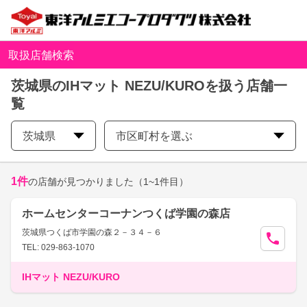
取扱店舗検索
茨城県のIHマット NEZU/KUROを扱う店舗一
覧
茨城県
市区町村を選ぶ
1
件
の店舗が見つかりました
（1~1件目）
ホームセンターコーナンつくば学園の森店
茨城県つくば市学園の森２－３４－６
TEL: 029-863-1070
IHマット NEZU/KURO