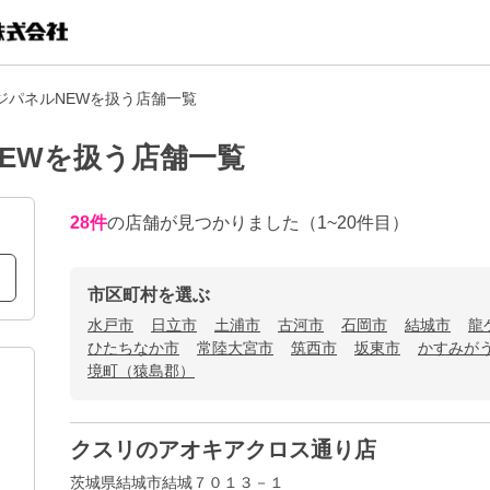
ジパネルNEWを扱う店舗一覧
EWを扱う店舗一覧
28
件
の店舗が見つかりました
（1~20件目）
市区町村を選ぶ
水戸市
日立市
土浦市
古河市
石岡市
結城市
龍
ひたちなか市
常陸大宮市
筑西市
坂東市
かすみが
境町（猿島郡）
クスリのアオキアクロス通り店
茨城県結城市結城７０１３－１