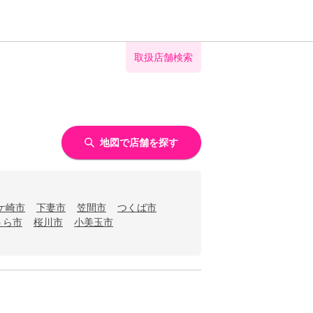
取扱店舗検索
地図で店舗を探す
ケ崎市
下妻市
笠間市
つくば市
うら市
桜川市
小美玉市