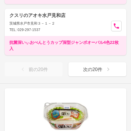
クスリのアオキ水戸見和店
茨城県水戸市見和３－１－２
TEL: 029-297-1537
抗菌深いぃおべんとうカップ深型ジャンボオーバル4色22枚
入
前の
20
件
次の
20
件