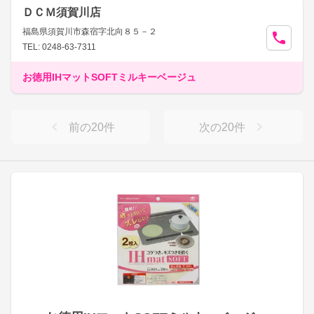
ＤＣＭ須賀川店
福島県須賀川市森宿字北向８５－２
TEL: 0248-63-7311
お徳用IHマットSOFTミルキーベージュ
前の
20
件
次の
20
件