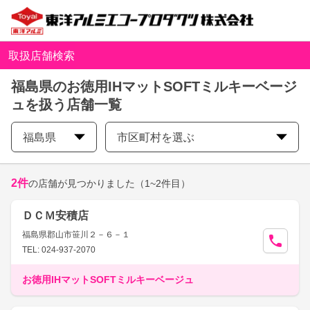
取扱店舗検索
福島県のお徳用IHマットSOFTミルキーベージ
ュを扱う店舗一覧
福島県
市区町村を選ぶ
2
件
の店舗が見つかりました
（1~2件目）
ＤＣＭ安積店
福島県郡山市笹川２－６－１
TEL: 024-937-2070
お徳用IHマットSOFTミルキーベージュ