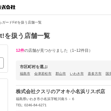
ガードFit!を扱う店舗一覧
t!を扱う店舗一覧
12
件
の店舗が見つかりました
（1~12件目）
市区町村を選ぶ
福島市
会津若松市
郡山市
いわき市
喜多方市
国
株式会社クスリのアオキ小名浜リスポ店
福島県いわき市小名浜字蛭川南５－６
TEL: 0246-84-6271