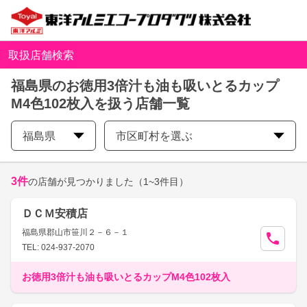
取扱店舗検索
福島県のお徳用3倍汁も油も吸いとるカップ
M4色102枚入を扱う店舗一覧
福島県
市区町村を選ぶ
3
件
の店舗が見つかりました
（1~3件目）
ＤＣＭ安積店
福島県郡山市笹川２－６－１
TEL: 024-937-2070
お徳用3倍汁も油も吸いとるカップM4色102枚入