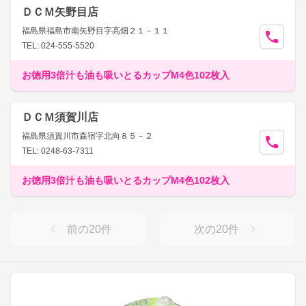
ＤＣＭ矢野目店
福島県福島市南矢野目字高畑２１－１１
TEL: 024-555-5520
お徳用3倍汁も油も吸いとるカップM4色102枚入
ＤＣＭ須賀川店
福島県須賀川市森宿字北向８５－２
TEL: 0248-63-7311
お徳用3倍汁も油も吸いとるカップM4色102枚入
前の
20
件
次の
20
件