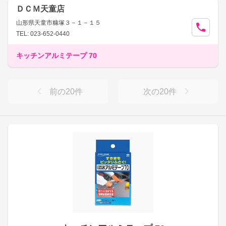
ＤＣＭ天童店
山形県天童市糠塚３－１－１５
TEL: 023-652-0440
キッチンアルミテープ 70
前の
20
件
次の
20
件