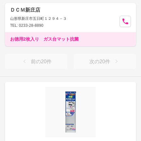
ＤＣＭ新庄店
山形県新庄市五日町１２９４－３
TEL: 0233-28-8890
お徳用2枚入り ガス台マット抗菌
前の
20
件
次の
20
件