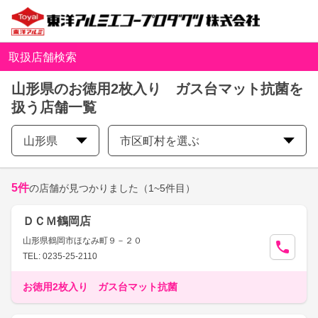
取扱店舗検索
山形県のお徳用2枚入り ガス台マット抗菌を
扱う店舗一覧
山形県
市区町村を選ぶ
5
件
の店舗が見つかりました
（1~5件目）
ＤＣＭ鶴岡店
山形県鶴岡市ほなみ町９－２０
TEL: 0235-25-2110
お徳用2枚入り ガス台マット抗菌