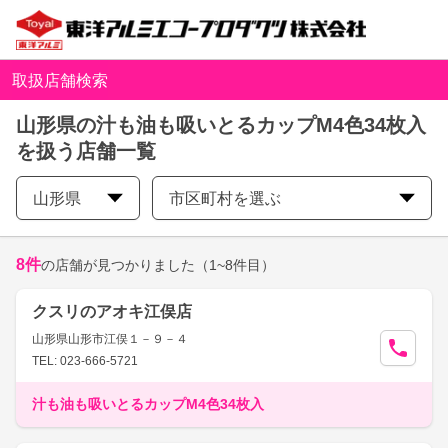
取扱店舗検索
山形県の汁も油も吸いとるカップM4色34枚入
を扱う店舗一覧
山形県
市区町村を選ぶ
8
件
の店舗が見つかりました
（1~8件目）
クスリのアオキ江俣店
山形県山形市江俣１－９－４
TEL: 023-666-5721
汁も油も吸いとるカップM4色34枚入