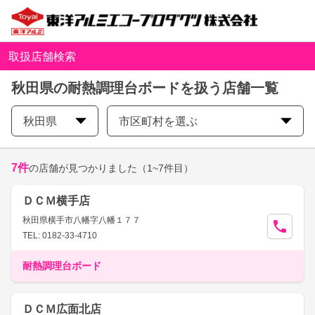
取扱店舗検索
秋田県の耐熱調理台ボードを扱う店舗一覧
秋田県
市区町村を選ぶ
7
件
の店舗が見つかりました
（1~7件目）
ＤＣＭ横手店
秋田県横手市八幡字八幡１７７
TEL: 0182-33-4710
耐熱調理台ボード
ＤＣＭ広面北店