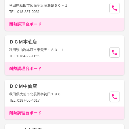
秋田県秋田市広面字近藤堰越５０－１
TEL: 018-837-0031
耐熱調理台ボード
ＤＣＭ本荘店
秋田県由利本荘市東梵天１８３－１
TEL: 0184-22-1155
耐熱調理台ボード
ＤＣＭ中仙店
秋田県大仙市北長野字袴田１９６
TEL: 0187-56-4617
耐熱調理台ボード