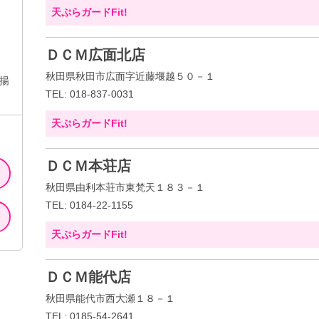
天ぷらガードFit!
ＤＣＭ広面北店
秋田県秋田市広面字近藤堰越５０－１
揚
TEL: 018-837-0031
天ぷらガードFit!
ＤＣＭ本荘店
秋田県由利本荘市東梵天１８３－１
TEL: 0184-22-1155
天ぷらガードFit!
ＤＣＭ能代店
秋田県能代市西大瀬１８－１
TEL: 0185-54-2641