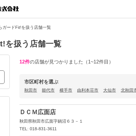
ガードFit!を扱う店舗一覧
t!を扱う店舗一覧
12
件
の店舗が見つかりました
（1~12件目）
市区町村を選ぶ
秋田市
能代市
横手市
由利本荘市
大仙市
北秋田
ＤＣＭ広面店
秋田県秋田市広面字鍋沼６３－１
TEL: 018-831-3611