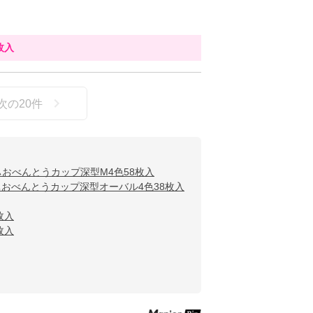
枚入
次の
20
件
おべんとうカップ深型M4色58枚入
おべんとうカップ深型オーバル4色38枚入
枚入
枚入