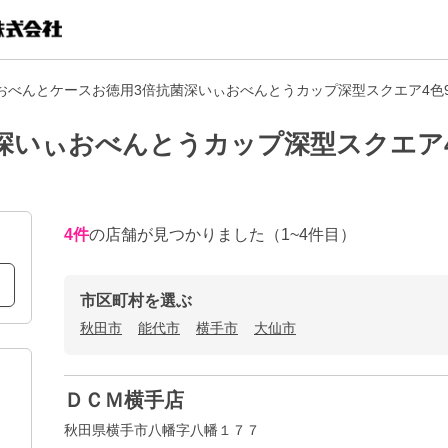
おべんとケースお徳用3倍抗菌深いぃおべんとうカップ深型スクエア4色
深いぃおべんとうカップ深型スクエア4
4
件
の店舗が見つかりました
（1~4件目）
市区町村を選ぶ
秋田市
能代市
横手市
大仙市
ＤＣＭ横手店
秋田県横手市八幡字八幡１７７