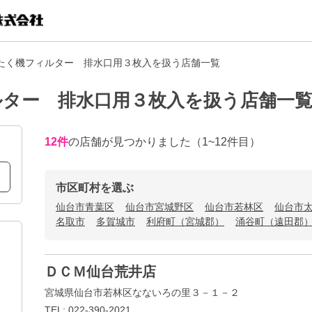
たく機フィルター 排水口用３枚入を扱う店舗一覧
ルター 排水口用３枚入を扱う店舗一
12
件
の店舗が見つかりました
（1~12件目）
市区町村を選ぶ
仙台市青葉区
仙台市宮城野区
仙台市若林区
仙台市
名取市
多賀城市
利府町（宮城郡）
涌谷町（遠田郡
ＤＣＭ仙台荒井店
宮城県仙台市若林区なないろの里３－１－２
TEL: 022-390-2021