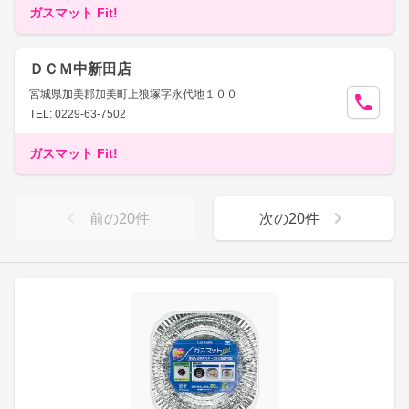
ガスマット Fit!
ＤＣＭ中新田店
宮城県加美郡加美町上狼塚字永代地１００
TEL: 0229-63-7502
ガスマット Fit!
前の
20
件
次の
20
件