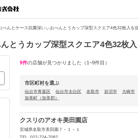
おべんとケース抗菌深いぃおべんとうカップ深型スクエア4色32枚入を
んとうカップ深型スクエア4色32枚
9
件
の店舗が見つかりました
（1~9件目）
市区町村を選ぶ
仙台市青葉区
仙台市太白区
名取市
岩沼市
大崎市
加美町（加美郡）
クスリのアオキ美田園店
宮城県名取市美田園７－１－１
TEL: 022-724-7082