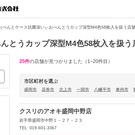
おべんとケース抗菌深いぃおべんとうカップ深型M4色58枚入を扱う店
んとうカップ深型M4色58枚入を扱う
25
件
の店舗が見つかりました
（1~20件目）
市区町村を選ぶ
盛岡市
花巻市
北上市
一関市
八幡平市
奥州市
クスリのアオキ盛岡中野店
岩手県盛岡市中野１－２７－２３
TEL: 019-601-3367