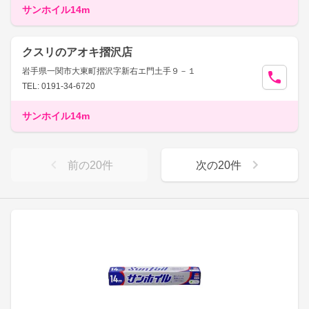
サンホイル14m
クスリのアオキ摺沢店
岩手県一関市大東町摺沢字新右エ門土手９－１
TEL: 0191-34-6720
サンホイル14m
前の
20
件
次の
20
件