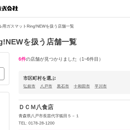
用ガスマットRing!NEWを扱う店舗一覧
g!NEWを扱う店舗一覧
6
件
の店舗が見つかりました
（1~6件目）
市区町村を選ぶ
弘前市
八戸市
黒石市
十和田市
平川市
ＤＣＭ八食店
青森県八戸市長苗代字狐田５－１
TEL: 0178-28-1200