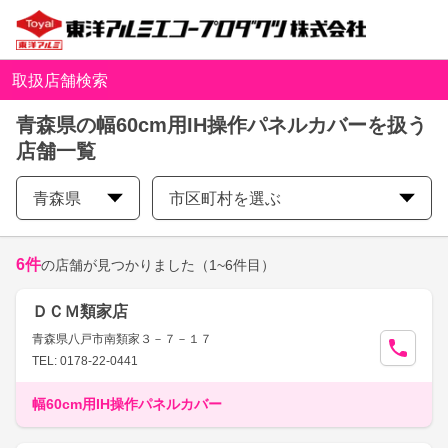
取扱店舗検索
青森県の幅60cm用IH操作パネルカバーを扱う
店舗一覧
青森県
市区町村を選ぶ
6
件
の店舗が見つかりました
（1~6件目）
ＤＣＭ類家店
青森県八戸市南類家３－７－１７
TEL: 0178-22-0441
幅60cm用IH操作パネルカバー