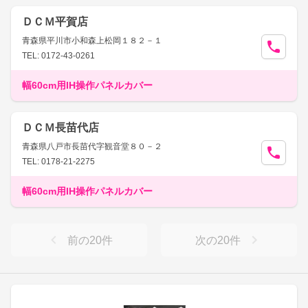
ＤＣＭ平賀店
青森県平川市小和森上松岡１８２－１
TEL: 0172-43-0261
幅60cm用IH操作パネルカバー
ＤＣＭ長苗代店
青森県八戸市長苗代字観音堂８０－２
TEL: 0178-21-2275
幅60cm用IH操作パネルカバー
前の
20
件
次の
20
件