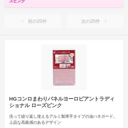
ズピンク
前の
20
件
次の
20
件
HGコンロまわりパネルヨーロピアントラディ
ショナル ローズピンク
洗って繰り返し使えるアルミ製厚手タイプの油ハネガード。
上品な高級感のあるデザイン