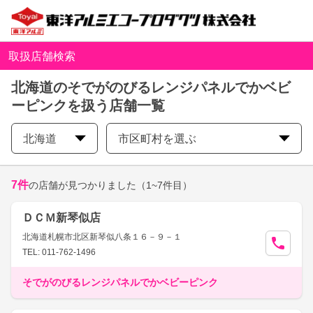
取扱店舗検索
北海道のそでがのびるレンジパネルでかベビ
ーピンクを扱う店舗一覧
北海道
市区町村を選ぶ
7
件
の店舗が見つかりました
（1~7件目）
ＤＣＭ新琴似店
北海道札幌市北区新琴似八条１６－９－１
TEL: 011-762-1496
そでがのびるレンジパネルでかベビーピンク