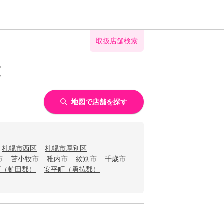
取扱店舗検索
覧
地図で店舗を探す
札幌市西区
札幌市厚別区
市
苫小牧市
稚内市
紋別市
千歳市
町（虻田郡）
安平町（勇払郡）