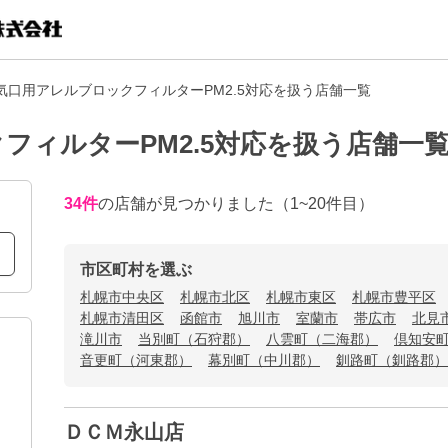
気口用アレルブロックフィルターPM2.5対応を扱う店舗一覧
フィルターPM2.5対応を扱う店舗一
34
件
の店舗が見つかりました
（1~20件目）
市区町村を選ぶ
札幌市中央区
札幌市北区
札幌市東区
札幌市豊平区
札幌市清田区
函館市
旭川市
室蘭市
帯広市
北見
滝川市
当別町（石狩郡）
八雲町（二海郡）
倶知安
音更町（河東郡）
幕別町（中川郡）
釧路町（釧路郡）
ＤＣＭ永山店