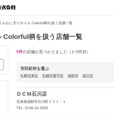
おにぎりホイル Colorful柄を扱う店舗一覧
olorful柄を扱う店舗一覧
5
件
の店舗が見つかりました
（1~5件目）
市区町村を選ぶ
札幌市東区
札幌市豊平区
函館市
旭川市
ＤＣＭ石川店
北海道函館市石川町２３１－１
TEL: 0138-34-3330