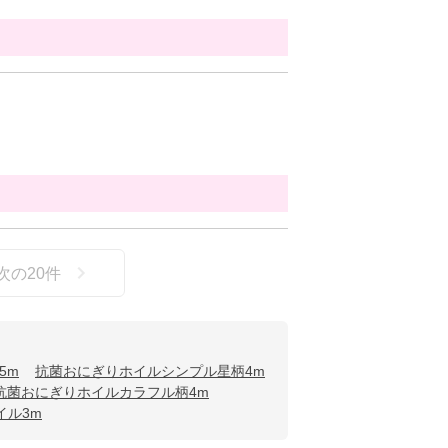
次の
20
件
5m
抗菌おにぎりホイルシンプル星柄4m
抗菌おにぎりホイルカラフル柄4m
イル3m