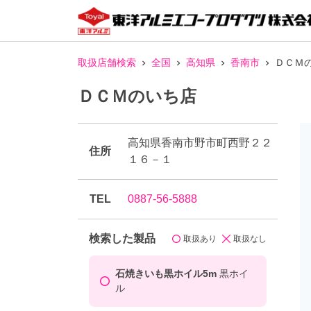
取扱店舗検索
全国
高知県
香南市
ＤＣＭ
ＤＣＭのいち店
高知県香南市野市町西野２２
住所
１６－１
TEL
0887-56-5888
検索した製品
取扱あり
取扱なし
石焼きいも黒ホイル5m
黒ホイ
ル