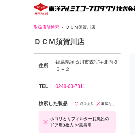
取扱店舗検索
ＤＣＭ須賀川店
ＤＣＭ須賀川店
福島県須賀川市森宿字北向８
住所
５－２
TEL
0248-63-7311
検索した製品
取扱あり
取扱なし
ホコリとりフィルターお風呂の
ドア用3枚入
お風呂用