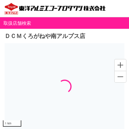
取扱店舗検索
ＤＣＭくろがねや南アルプス店
Loading...
1 km