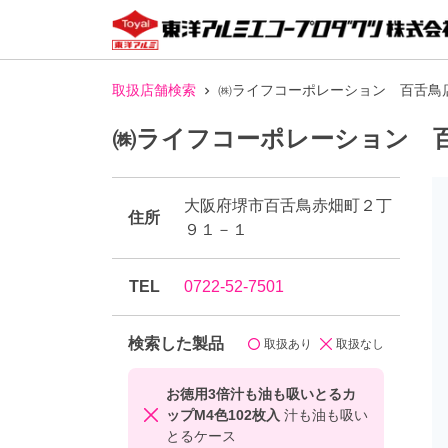
取扱店舗検索
㈱ライフコーポレーション 百舌鳥
㈱ライフコーポレーション 
大阪府堺市百舌鳥赤畑町２丁
住所
９１－１
TEL
0722-52-7501
検索した製品
取扱あり
取扱なし
お徳用3倍汁も油も吸いとるカ
ップM4色102枚入
汁も油も吸い
とるケース