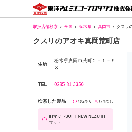
取扱店舗検索
全国
栃木県
真岡市
クスリ
クスリのアオキ真岡荒町店
栃木県真岡市荒町２－１－５
住所
８
TEL
0285-81-3350
検索した製品
取扱あり
取扱なし
IHマットSOFT NEW NEZU
IH
マット