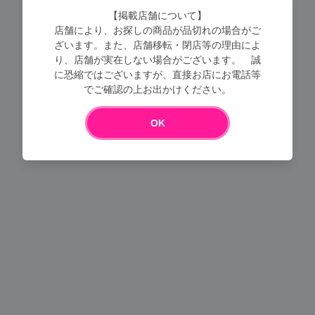
【掲載店舗について】
店舗により、お探しの商品が品切れの場合がご
ざいます。また、店舗移転・閉店等の理由によ
り、店舗が実在しない場合がございます。 誠
に恐縮ではございますが、直接お店にお電話等
でご確認の上お出かけください。
Loading...
OK