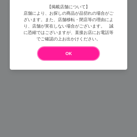
【掲載店舗について】
店舗により、お探しの商品が品切れの場合がご
ざいます。また、店舗移転・閉店等の理由によ
り、店舗が実在しない場合がございます。 誠
に恐縮ではございますが、直接お店にお電話等
でご確認の上お出かけください。
Loading...
OK