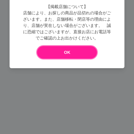
【掲載店舗について】
店舗により、お探しの商品が品切れの場合がご
ざいます。また、店舗移転・閉店等の理由によ
り、店舗が実在しない場合がございます。 誠
に恐縮ではございますが、直接お店にお電話等
でご確認の上お出かけください。
Loading...
OK