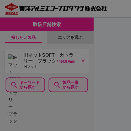
取扱店舗検索
エリアを選ぶ
探したい製品
IHマットSOFT カトラ
リー ブラック
関連商品
IHマット
キーワード
製品一覧
から探す
から探す