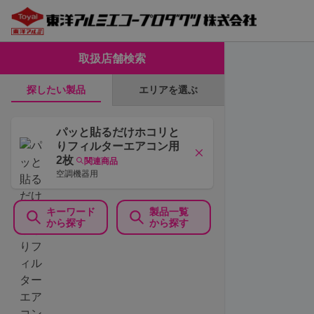
取扱店舗検索
エリアを選ぶ
探したい製品
パッと貼るだけホコリと
りフィルターエアコン用
2枚
関連商品
空調機器用
キーワード
製品一覧
から探す
から探す