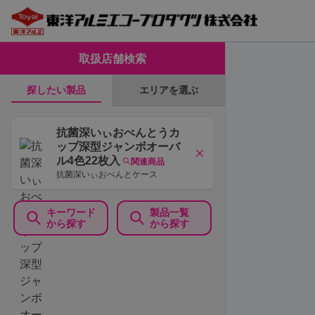
取扱店舗検索
エリアを選ぶ
探したい製品
抗菌深いぃおべんとうカ
ップ深型ジャンボオーバ
ル4色22枚入
関連商品
抗菌深いぃおべんとケース
キーワード
製品一覧
から探す
から探す